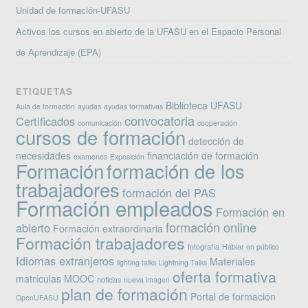
Unidad de formación-UFASU
Activos los cursos en abierto de la UFASU en el Espacio Personal
de Aprendizaje (EPA)
ETIQUETAS
Biblioteca UFASU
Aula de formación
ayudas
ayudas formativas
convocatoria
Certificados
comunicación
cooperación
cursos de formación
detección de
necesidades
financiación de formación
examenes
Exposición
Formación
formación de los
trabajadores
formación del PAS
Formación empleados
Formación en
formación online
abierto
Formación extraordinaria
Formación trabajadores
fotografía
Hablar en público
Idiomas extranjeros
Materiales
lighting talks
Lightning Talks
oferta formativa
matrículas
MOOC
noticias
nueva imagen
plan de formación
Portal de formación
OpenUFASU