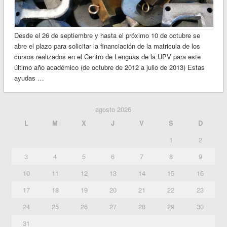
Desde el 26 de septiembre y hasta el próximo 10 de octubre se
abre el plazo para solicitar la financiación de la matricula de los
cursos realizados en el Centro de Lenguas de la UPV para este
último año académico (de octubre de 2012 a julio de 2013) Estas
ayudas …
agosto 2026
L
M
X
J
V
S
D
1
2
3
4
5
6
7
8
9
10
11
12
13
14
15
16
17
18
19
20
21
22
23
24
25
26
27
28
29
30
31