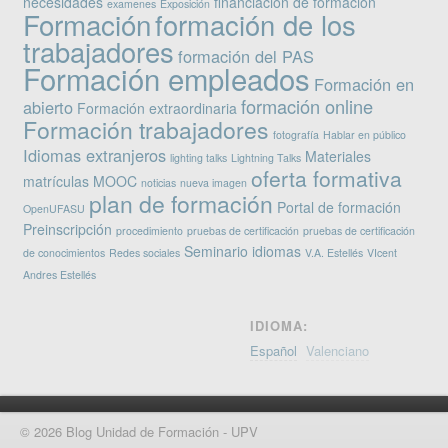
necesidades
financiación de formación
examenes
Exposición
Formación
formación de los
trabajadores
formación del PAS
Formación empleados
Formación en
formación online
abierto
Formación extraordinaria
Formación trabajadores
fotografía
Hablar en público
Idiomas extranjeros
Materiales
lighting talks
Lightning Talks
oferta formativa
matrículas
MOOC
noticias
nueva imagen
plan de formación
Portal de formación
OpenUFASU
Preinscripción
procedimiento
pruebas de certificación
pruebas de certificación
Seminario idiomas
de conocimientos
Redes sociales
V.A. Estellés
VIcent
Andres Estellés
IDIOMA:
Español
Valenciano
© 2026 Blog Unidad de Formación - UPV