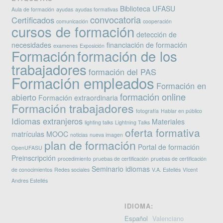
Biblioteca UFASU
Aula de formación
ayudas
ayudas formativas
convocatoria
Certificados
comunicación
cooperación
cursos de formación
detección de
necesidades
financiación de formación
examenes
Exposición
Formación
formación de los
trabajadores
formación del PAS
Formación empleados
Formación en
formación online
abierto
Formación extraordinaria
Formación trabajadores
fotografía
Hablar en público
Idiomas extranjeros
Materiales
lighting talks
Lightning Talks
oferta formativa
matrículas
MOOC
noticias
nueva imagen
plan de formación
Portal de formación
OpenUFASU
Preinscripción
procedimiento
pruebas de certificación
pruebas de certificación
Seminario idiomas
de conocimientos
Redes sociales
V.A. Estellés
VIcent
Andres Estellés
IDIOMA:
Español
Valenciano