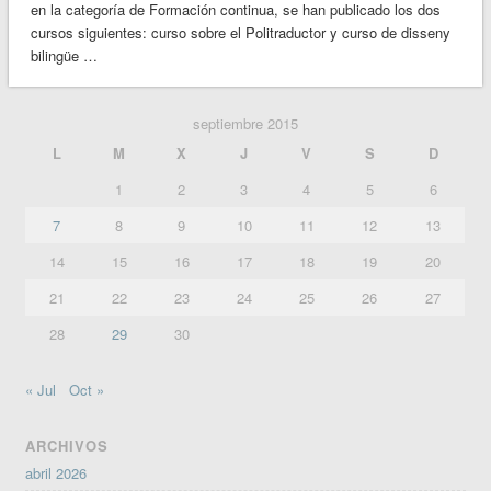
en la categoría de Formación continua, se han publicado los dos
cursos siguientes: curso sobre el Politraductor y curso de disseny
bilingüe …
septiembre 2015
L
M
X
J
V
S
D
1
2
3
4
5
6
7
8
9
10
11
12
13
14
15
16
17
18
19
20
21
22
23
24
25
26
27
28
29
30
« Jul
Oct »
ARCHIVOS
abril 2026