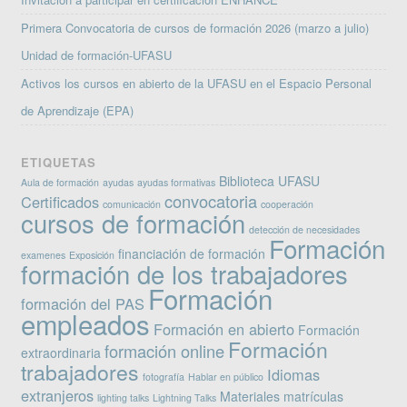
Primera Convocatoria de cursos de formación 2026 (marzo a julio)
Unidad de formación-UFASU
Activos los cursos en abierto de la UFASU en el Espacio Personal
de Aprendizaje (EPA)
ETIQUETAS
Biblioteca UFASU
Aula de formación
ayudas
ayudas formativas
convocatoria
Certificados
comunicación
cooperación
cursos de formación
detección de necesidades
Formación
financiación de formación
examenes
Exposición
formación de los trabajadores
Formación
formación del PAS
empleados
Formación en abierto
Formación
Formación
formación online
extraordinaria
trabajadores
Idiomas
fotografía
Hablar en público
extranjeros
Materiales
matrículas
lighting talks
Lightning Talks