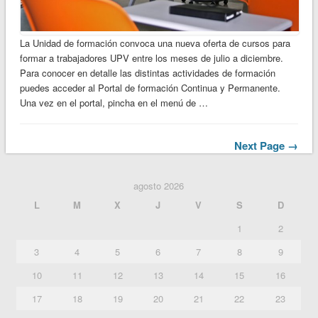
La Unidad de formación convoca una nueva oferta de cursos para
formar a trabajadores UPV entre los meses de julio a diciembre.
Para conocer en detalle las distintas actividades de formación
puedes acceder al Portal de formación Continua y Permanente.
Una vez en el portal, pincha en el menú de …
Next Page →
agosto 2026
L
M
X
J
V
S
D
1
2
3
4
5
6
7
8
9
10
11
12
13
14
15
16
17
18
19
20
21
22
23