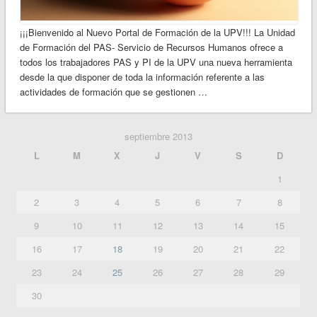
¡¡¡Bienvenido al Nuevo Portal de Formación de la UPV!!! La Unidad
de Formación del PAS- Servicio de Recursos Humanos ofrece a
todos los trabajadores PAS y PI de la UPV una nueva herramienta
desde la que disponer de toda la información referente a las
actividades de formación que se gestionen …
septiembre 2013
L
M
X
J
V
S
D
1
2
3
4
5
6
7
8
9
10
11
12
13
14
15
16
17
18
19
20
21
22
23
24
25
26
27
28
29
30