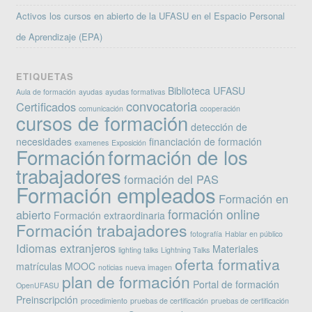
Activos los cursos en abierto de la UFASU en el Espacio Personal
de Aprendizaje (EPA)
ETIQUETAS
Biblioteca UFASU
Aula de formación
ayudas
ayudas formativas
convocatoria
Certificados
comunicación
cooperación
cursos de formación
detección de
necesidades
financiación de formación
examenes
Exposición
Formación
formación de los
trabajadores
formación del PAS
Formación empleados
Formación en
formación online
abierto
Formación extraordinaria
Formación trabajadores
fotografía
Hablar en público
Idiomas extranjeros
Materiales
lighting talks
Lightning Talks
oferta formativa
matrículas
MOOC
noticias
nueva imagen
plan de formación
Portal de formación
OpenUFASU
Preinscripción
procedimiento
pruebas de certificación
pruebas de certificación