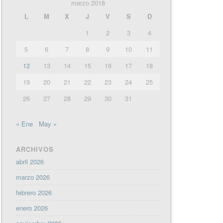
marzo 2018
L
M
X
J
V
S
D
1
2
3
4
5
6
7
8
9
10
11
12
13
14
15
16
17
18
19
20
21
22
23
24
25
26
27
28
29
30
31
« Ene
May »
ARCHIVOS
abril 2026
marzo 2026
febrero 2026
enero 2026