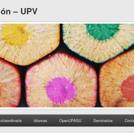
ión – UPV
xtraordinaria
Idiomas
OpenUFASU
Seminarios
Cont