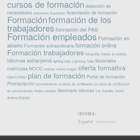
cursos de formación
detección de
necesidades
financiación de formación
examenes
Exposición
Formación
formación de los
trabajadores
formación del PAS
Formación empleados
Formación en
formación online
abierto
Formación extraordinaria
Formación trabajadores
fotografía
Hablar en público
Idiomas extranjeros
Materiales
lighting talks
Lightning Talks
oferta formativa
matrículas
MOOC
noticias
nueva imagen
plan de formación
Portal de formación
OpenUFASU
Preinscripción
procedimiento
pruebas de certificación
pruebas de certificación
Seminario idiomas
de conocimientos
Redes sociales
V.A. Estellés
VIcent
Andres Estellés
IDIOMA:
Español
Valenciano