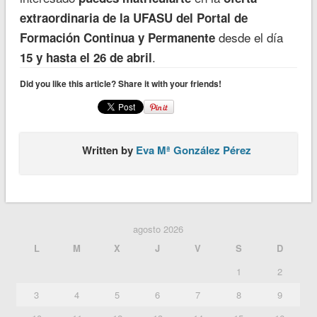
extraordinaria de la UFASU del Portal de
desde el día
Formación Continua y Permanente
.
15 y hasta el 26 de abril
Did you like this article? Share it with your friends!
Written by
Eva Mª González Pérez
agosto 2026
L
M
X
J
V
S
D
1
2
3
4
5
6
7
8
9