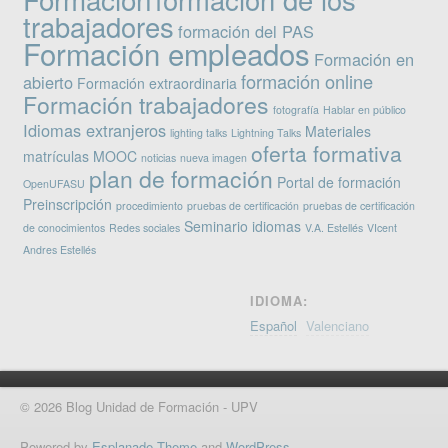
trabajadores
formación del PAS
Formación empleados
Formación en
formación online
abierto
Formación extraordinaria
Formación trabajadores
fotografía
Hablar en público
Idiomas extranjeros
Materiales
lighting talks
Lightning Talks
oferta formativa
matrículas
MOOC
noticias
nueva imagen
plan de formación
Portal de formación
OpenUFASU
Preinscripción
procedimiento
pruebas de certificación
pruebas de certificación
Seminario idiomas
de conocimientos
Redes sociales
V.A. Estellés
VIcent
Andres Estellés
IDIOMA:
Español
Valenciano
© 2026 Blog Unidad de Formación - UPV
Powered by
Esplanade Theme
and
WordPress