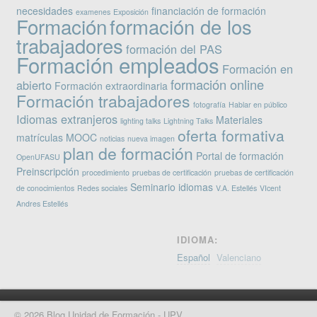
necesidades
financiación de formación
examenes
Exposición
Formación
formación de los
trabajadores
formación del PAS
Formación empleados
Formación en
formación online
abierto
Formación extraordinaria
Formación trabajadores
fotografía
Hablar en público
Idiomas extranjeros
Materiales
lighting talks
Lightning Talks
oferta formativa
matrículas
MOOC
noticias
nueva imagen
plan de formación
Portal de formación
OpenUFASU
Preinscripción
procedimiento
pruebas de certificación
pruebas de certificación
Seminario idiomas
de conocimientos
Redes sociales
V.A. Estellés
VIcent
Andres Estellés
IDIOMA:
Español
Valenciano
© 2026 Blog Unidad de Formación - UPV