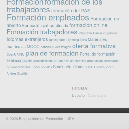
Formación
formación de los
trabajadores
formación del PAS
Formación empleados
Formación en
formación online
abierto
Formación extraordinaria
Formación trabajadores
fotografía
Hablar en público
Idiomas extranjeros
Materiales
lighting talks
Lightning Talks
oferta formativa
matrículas
MOOC
noticias
nueva imagen
plan de formación
Portal de formación
OpenUFASU
Preinscripción
procedimiento
pruebas de certificación
pruebas de certificación
Seminario idiomas
de conocimientos
Redes sociales
V.A. Estellés
VIcent
Andres Estellés
IDIOMA:
Español
Valenciano
© 2026 Blog Unidad de Formación - UPV