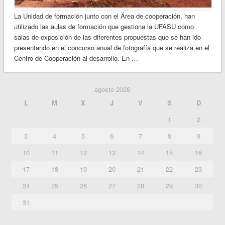
La Unidad de formación junto con el Área de cooperación, han
utilizado las aulas de formación que gestiona la UFASU como
salas de exposición de las diferentes propuestas que se han ido
presentando en el concurso anual de fotografía que se realiza en el
Centro de Cooperación al desarrollo. En …
agosto 2026
L
M
X
J
V
S
D
1
2
3
4
5
6
7
8
9
10
11
12
13
14
15
16
17
18
19
20
21
22
23
24
25
26
27
28
29
30
31