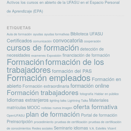
Activos los cursos en abierto de la UFASU en el Espacio Personal
de Aprendizaje (EPA)
ETIQUETAS
Biblioteca UFASU
Aula de formación
ayudas
ayudas formativas
convocatoria
Certificados
comunicación
cooperación
cursos de formación
detección de
necesidades
financiación de formación
examenes
Exposición
Formación
formación de los
trabajadores
formación del PAS
Formación empleados
Formación en
formación online
abierto
Formación extraordinaria
Formación trabajadores
fotografía
Hablar en público
Idiomas extranjeros
Materiales
lighting talks
Lightning Talks
oferta formativa
matrículas
MOOC
noticias
nueva imagen
plan de formación
Portal de formación
OpenUFASU
Preinscripción
procedimiento
pruebas de certificación
pruebas de certificación
Seminario idiomas
de conocimientos
Redes sociales
V.A. Estellés
VIcent