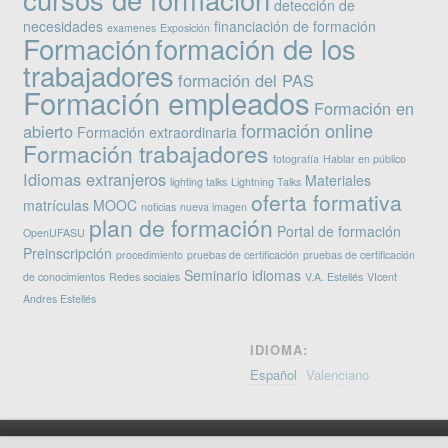
detección de
necesidades
financiación de formación
examenes
Exposición
Formación
formación de los
trabajadores
formación del PAS
Formación empleados
Formación en
formación online
abierto
Formación extraordinaria
Formación trabajadores
fotografía
Hablar en público
Idiomas extranjeros
Materiales
lighting talks
Lightning Talks
oferta formativa
matrículas
MOOC
noticias
nueva imagen
plan de formación
Portal de formación
OpenUFASU
Preinscripción
procedimiento
pruebas de certificación
pruebas de certificación
Seminario idiomas
de conocimientos
Redes sociales
V.A. Estellés
VIcent
Andres Estellés
IDIOMA:
Español
Valenciano