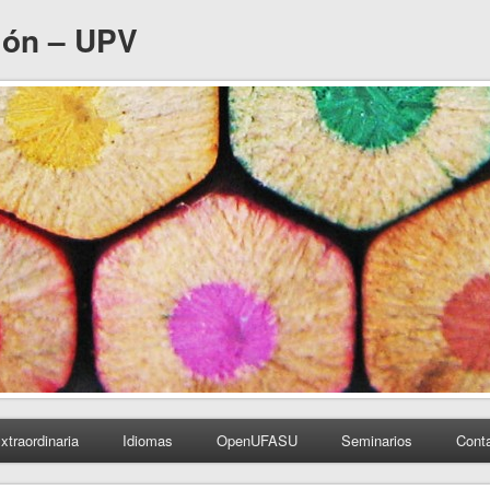
ión – UPV
xtraordinaria
Idiomas
OpenUFASU
Seminarios
Cont