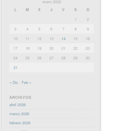
enero 2022
L
M
X
J
V
S
D
1
2
3
4
5
6
7
8
9
10
11
12
13
14
15
16
17
18
19
20
21
22
23
24
25
26
27
28
29
30
31
« Dic
Feb »
ARCHIVOS
abril 2026
marzo 2026
febrero 2026