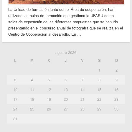
La Unidad de formación junto con el Área de cooperación, han
utilizado las aulas de formación que gestiona la UFASU como
salas de exposición de las diferentes propuestas que se han ido
presentando en el concurso anual de fotografía que se realiza en el
Centro de Cooperación al desarrollo. En …
agosto 2026
L
M
X
J
V
S
D
1
2
3
4
5
6
7
8
9
10
11
12
13
14
15
16
17
18
19
20
21
22
23
24
25
26
27
28
29
30
31