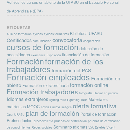
Activos los cursos en abierto de la UFASU en el Espacio Personal
de Aprendizaje (EPA)
ETIQUETAS
Biblioteca UFASU
Aula de formación
ayudas
ayudas formativas
convocatoria
Certificados
comunicación
cooperación
cursos de formación
detección de
necesidades
financiación de formación
examenes
Exposición
Formación
formación de los
trabajadores
formación del PAS
Formación empleados
Formación en
formación online
abierto
Formación extraordinaria
Formación trabajadores
fotografía
Hablar en público
Idiomas extranjeros
Materiales
lighting talks
Lightning Talks
oferta formativa
matrículas
MOOC
noticias
nueva imagen
plan de formación
Portal de formación
OpenUFASU
Preinscripción
procedimiento
pruebas de certificación
pruebas de certificación
Seminario idiomas
de conocimientos
Redes sociales
V.A. Estellés
VIcent