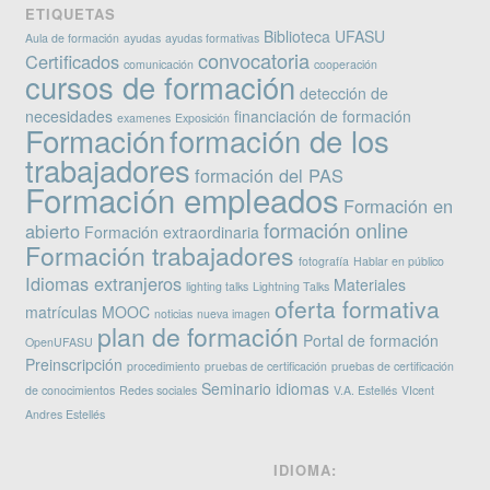
ETIQUETAS
Biblioteca UFASU
Aula de formación
ayudas
ayudas formativas
convocatoria
Certificados
comunicación
cooperación
cursos de formación
detección de
necesidades
financiación de formación
examenes
Exposición
Formación
formación de los
trabajadores
formación del PAS
Formación empleados
Formación en
formación online
abierto
Formación extraordinaria
Formación trabajadores
fotografía
Hablar en público
Idiomas extranjeros
Materiales
lighting talks
Lightning Talks
oferta formativa
matrículas
MOOC
noticias
nueva imagen
plan de formación
Portal de formación
OpenUFASU
Preinscripción
procedimiento
pruebas de certificación
pruebas de certificación
Seminario idiomas
de conocimientos
Redes sociales
V.A. Estellés
VIcent
Andres Estellés
IDIOMA: