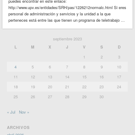
puedes encontrar en este enlace:
http://www.upv.es/entidades/SRH/pas/1226212normalc.html Si eres
personal de administración y servicios y la unidad a la que
perteneces está entre las que tienen un programa de teletrabajo …
septiembre 2023
L
M
X
J
V
S
D
1
2
3
4
5
6
7
8
9
10
11
12
13
14
15
16
17
18
19
20
21
22
23
24
25
26
27
28
29
30
« Jul
Nov »
ARCHIVOS
abril 2026