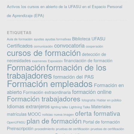
Activos los cursos en abierto de la UFASU en el Espacio Personal
de Aprendizaje (EPA)
ETIQUETAS
Biblioteca UFASU
Aula de formación
ayudas
ayudas formativas
convocatoria
Certificados
comunicación
cooperación
cursos de formación
detección de
necesidades
financiación de formación
examenes
Exposición
Formación
formación de los
trabajadores
formación del PAS
Formación empleados
Formación en
formación online
abierto
Formación extraordinaria
Formación trabajadores
fotografía
Hablar en público
Idiomas extranjeros
Materiales
lighting talks
Lightning Talks
oferta formativa
matrículas
MOOC
noticias
nueva imagen
plan de formación
Portal de formación
OpenUFASU
Preinscripción
procedimiento
pruebas de certificación
pruebas de certificación