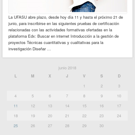
La UFASU abre plazo, desde hoy día 11 y hasta el próximo 21 de
junio, para inscribirse en las siguientes pruebas de certificación
relacionadas con las actividades formativas ofertadas en la
plataforma Edx: Buscar en internet Introducción a la gestión de
proyectos Técnicas cuantitativas y cualitativas para la
investigación Diseñar …
junio 2018
L
M
X
J
V
S
D
1
2
3
4
5
6
7
8
9
10
11
12
13
14
15
16
17
18
19
20
21
22
23
24
25
26
27
28
29
30