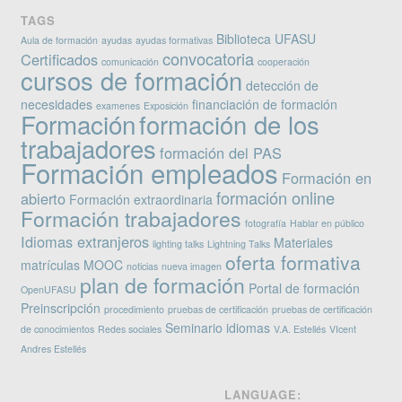
TAGS
Biblioteca UFASU
Aula de formación
ayudas
ayudas formativas
convocatoria
Certificados
comunicación
cooperación
cursos de formación
detección de
necesidades
financiación de formación
examenes
Exposición
Formación
formación de los
trabajadores
formación del PAS
Formación empleados
Formación en
formación online
abierto
Formación extraordinaria
Formación trabajadores
fotografía
Hablar en público
Idiomas extranjeros
Materiales
lighting talks
Lightning Talks
oferta formativa
matrículas
MOOC
noticias
nueva imagen
plan de formación
Portal de formación
OpenUFASU
Preinscripción
procedimiento
pruebas de certificación
pruebas de certificación
Seminario idiomas
de conocimientos
Redes sociales
V.A. Estellés
VIcent
Andres Estellés
LANGUAGE: