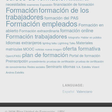
necesidades
financiación de formación
examenes
Exposición
Formación
formación de los
trabajadores
formación del PAS
Formación empleados
Formación en
formación online
abierto
Formación extraordinaria
Formación trabajadores
fotografía
Hablar en público
Idiomas extranjeros
Materiales
lighting talks
Lightning Talks
oferta formativa
matrículas
MOOC
noticias
nueva imagen
plan de formación
Portal de formación
OpenUFASU
Preinscripción
procedimiento
pruebas de certificación
pruebas de certificación
Seminario idiomas
de conocimientos
Redes sociales
V.A. Estellés
VIcent
Andres Estellés
LANGUAGE:
Español
Valenciano
© 2026 Blog Unidad de Formación - UPV