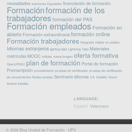
necesidades
financiación de formación
examenes
Exposición
Formación
formación de los
trabajadores
formación del PAS
Formación empleados
Formación en
formación online
abierto
Formación extraordinaria
Formación trabajadores
fotografía
Hablar en público
Idiomas extranjeros
Materiales
lighting talks
Lightning Talks
oferta formativa
matrículas
MOOC
noticias
nueva imagen
plan de formación
Portal de formación
OpenUFASU
Preinscripción
procedimiento
pruebas de certificación
pruebas de certificación
Seminario idiomas
de conocimientos
Redes sociales
V.A. Estellés
VIcent
Andres Estellés
LANGUAGE:
Español
Valenciano
© 2026 Blog Unidad de Formación - UPV