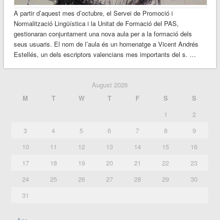
A partir d’aquest mes d’octubre, el Servei de Promoció i
Normalització Lingüística i la Unitat de Formació del PAS,
gestionaran conjuntament una nova aula per a la formació dels
seus usuaris. El nom de l’aula és un homenatge a Vicent Andrés
Estellés, un dels escriptors valencians mes importants del s. …
August 2026
M
T
W
T
F
S
S
1
2
3
4
5
6
7
8
9
10
11
12
13
14
15
16
17
18
19
20
21
22
23
24
25
26
27
28
29
30
31