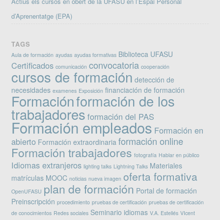
Actius els cursos en obert de la UFASU en l’Espai Personal
d’Aprenentatge (EPA)
TAGS
Biblioteca UFASU
Aula de formación
ayudas
ayudas formativas
convocatoria
Certificados
comunicación
cooperación
cursos de formación
detección de
necesidades
financiación de formación
examenes
Exposición
Formación
formación de los
trabajadores
formación del PAS
Formación empleados
Formación en
formación online
abierto
Formación extraordinaria
Formación trabajadores
fotografía
Hablar en público
Idiomas extranjeros
Materiales
lighting talks
Lightning Talks
oferta formativa
matrículas
MOOC
noticias
nueva imagen
plan de formación
Portal de formación
OpenUFASU
Preinscripción
procedimiento
pruebas de certificación
pruebas de certificación
Seminario idiomas
de conocimientos
Redes sociales
V.A. Estellés
VIcent