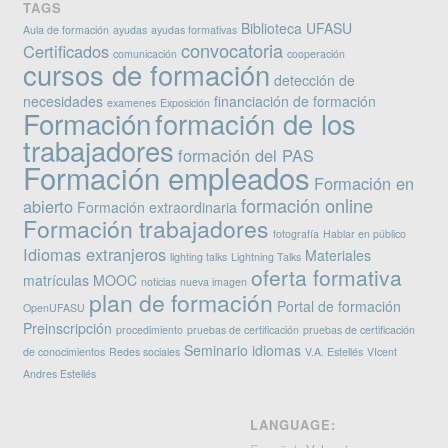
TAGS
Biblioteca UFASU
Aula de formación
ayudas
ayudas formativas
convocatoria
Certificados
comunicación
cooperación
cursos de formación
detección de
necesidades
financiación de formación
examenes
Exposición
Formación
formación de los
trabajadores
formación del PAS
Formación empleados
Formación en
formación online
abierto
Formación extraordinaria
Formación trabajadores
fotografía
Hablar en público
Idiomas extranjeros
Materiales
lighting talks
Lightning Talks
oferta formativa
matrículas
MOOC
noticias
nueva imagen
plan de formación
Portal de formación
OpenUFASU
Preinscripción
procedimiento
pruebas de certificación
pruebas de certificación
Seminario idiomas
de conocimientos
Redes sociales
V.A. Estellés
VIcent
Andres Estellés
LANGUAGE: