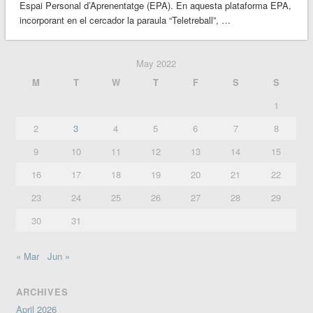
Espai Personal d’Aprenentatge (EPA). En aquesta plataforma EPA,
incorporant en el cercador la paraula “Teletreball”, …
May 2022
M
T
W
T
F
S
S
1
2
3
4
5
6
7
8
9
10
11
12
13
14
15
16
17
18
19
20
21
22
23
24
25
26
27
28
29
30
31
« Mar
Jun »
ARCHIVES
April 2026